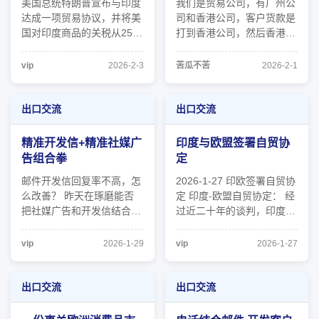
美国总统特朗普宣布与印度
我们是贸易公司，有广州公
达成一项贸易协议，并将美
司和香港公司，客户货款是
国对印度商品的关税从25%
打到香港公司，然后香港公
降至18%，印度则同意停止
司把货款美金部分打到广州
购买俄罗斯石油并降低贸易
的公司，广州公司结汇出来
vip
2026-2-3
苦瓜不苦
2026-2-1
壁垒。两国官员说，美国也
后打给供应商，供应商开票
取消了此前因印度购买俄罗
给广州公司做退税。 之前
斯石油而向印度额外征收的
一直退得很顺，最近一次性
出口交流
出口交流
25%惩罚性关税。 综合彭
提交了15张报关单要退税，
博社和路透社报道，特朗普
退税金额十来万，可能金额
精准开发信+精准社媒广
印度与欧盟签署自贸协
星期一（2月 ...
较大，要 ...
告组合拳
定
邮件开发信回复率不高，怎
2026-1-27 印欧签署自贸协
么改善？ 昨天在琢磨能否
定 印度-欧盟自贸协定： 经
把社媒广告和开发信结合 1
过近二十年的谈判，印度与
集中开发某一个市场 ，比
欧洲联盟（EU）定于本周
如某国某市 开发前先收集
二签署自由贸易协定
vip
2026-1-29
vip
2026-1-27
线索，不盲目行动，把能分
（FTA）。这项被双方称为
类的线索分分好，比如这个
“万盟之母”（Mother of all
地区的人社媒使用习惯；我
deals）的协定，预计将在
出口交流
出口交流
们目标人群里的负责人我们
印度-欧盟峰会上正式宣
能否收集到他们个人的社
布。