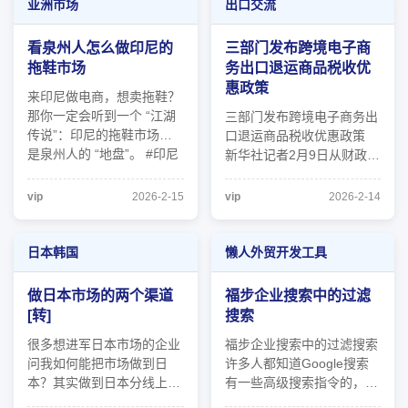
的投票结果，裁定总统特朗
值印尼总统普拉博沃
亚洲市场
出口交流
普动用紧急权力法单方面对
（Prabowo Subianto）准
世界各国加征关税，超越了
备在周四与美国总统特朗普
看泉州人怎么做印尼的
三部门发布跨境电子商
总统职权 ...
会晤并签署最终贸易协 ...
拖鞋市场
务出口退运商品税收优
惠政策
来印尼做电商，想卖拖鞋？
那你一定会听到一个 “江湖
三部门发布跨境电子商务出
传说”：印尼的拖鞋市场，
口退运商品税收优惠政策
是泉州人的 “地盘”。 #印尼
新华社记者2月9日从财政部
电商 #供应链揭秘 #泉州人
了解到，财政部、海关总
#海外华人 #商业思维 来印
署、税务总局联合发布公
vip
2026-2-15
vip
2026-2-14
尼做电商，想卖拖鞋？ 那
告，明确跨境电子商务出口
你一定会听到一个江湖传
退运商品税收优惠政策。
说：印尼的拖鞋市场是泉州
公告规定，对2026年1月1
日本韩国
懒人外贸开发工具
人的地盘。这个可不是空穴
日至2027年12月31日期间
来风， ...
在跨境电子商务海关监管代
做日本市场的两个渠道
福步企业搜索中的过滤
码（1210、9610 ...
[转]
搜索
很多想进军日本市场的企业
福步企业搜索中的过滤搜索
问我如何能把市场做到日
许多人都知道Google搜索
本？其实做到日本分线上和
有一些高级搜索指令的，比
线下两个渠道。 线上就是
如 - 是排除某关键词的意