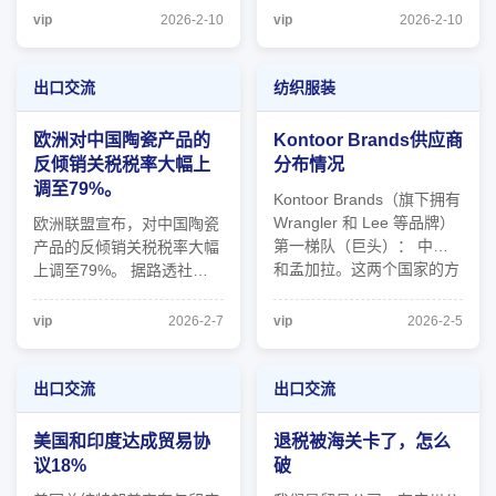
大家已经知道的一些日亚、
思。福步有比较详细的
vip
2026-2-10
vip
2026-2-10
亚马逊还有乐天、雅虎这些
google搜索用法
网络平台。网络其实大家已
经很熟练了，加上完整的供
出口交流
纺织服装
应链和一些合规的法律法
规，基本上就可以把线上渠
欧洲对中国陶瓷产品的
Kontoor Brands供应商
道铺满。但是 ...
反倾销关税税率大幅上
分布情况
调至79%。
Kontoor Brands（旗下拥有
Wrangler 和 Lee 等品牌）
欧洲联盟宣布，对中国陶瓷
第一梯队（巨头）： 中国
产品的反倾销关税税率大幅
和孟加拉。这两个国家的方
上调至79%。 据路透社报
块面积最大，说明 Kontoor
道，自2013年开展调查
Brands 的生产重心依然高
后，欧盟就对中国进口陶瓷
vip
2026-2-7
vip
2026-2-5
度集中在东亚和南亚。 第
碟、杯、碗及其他餐具与厨
二梯队（支柱）： 印度、
房用品征收反倾销税。 欧
巴基斯坦、越南、墨西哥。
盟星期五（2月6日）发布的
出口交流
出口交流
这些是重要的平衡力量，尤
官方公报显示，欧盟27个成
其是墨 ...
员国将对上述产品由现行征
美国和印度达成贸易协
退税被海关卡了，怎么
收的13.1%至 ...
议18%
破