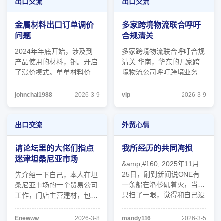
大，他尝试找中国的供应商
出口交流
出口交流
采购铜板与铝板，而且为了
降低风险，特意将订单拆分
金属材料出口订单调价
多家跨境物流联合呼吁
给了两家供应 ...
问题
合规清关
2024年年底开始，涉及到
多家跨境物流联合呼吁合规
产品使用的材料，铜。开启
清关 华南，华东的几家跨
了涨价模式。单单材料价
境物流公司呼吁跨境业务合
格，到目前涨了差不多1
规清关 物流,货代 共 1 张图
倍。2025年开始，产品电
片
johnchai1988
2026-3-9
vip
2026-3-9
镀用到的金，也开启了暴涨
模式。 和客户合作了十来
年，价格一直没变动过。
出口交流
外贸心情
而且基于美国客户那边不断
且不固定会变动/增长的进
请论坛里的大佬们指点
我所经历的共同海损
口税，一直是让自己的 ...
迷津坦桑尼亚市场
&amp;#160; 2025年11月
25日，刷到新闻说ONE有
先介绍一下自己，本人在坦
一条船在洛杉矶着火，当时
桑尼亚市场的一个贸易公司
只扫了一眼，觉得和自己没
工作，门店主营建材，包括
什么关系。 没想到11月26
铝合金型材，彩钢瓦，瓷砖
日一早，客户就打来电话，
等建材的批发和直售，在公
Enewww
2026-3-8
mandy116
2026-3-5