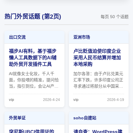
热门外贸话题 (第2页)
每页 50 个话题
出口交流
亚洲市场
福步AI有料，基于福步
卢比贬值迫使印度企业
懒人工具数据下的AI辅
采用人民币结算并增加
助外贸开发插件工具
本地采购
AI就像女士化妆，千人千
加尔各答：由于卢比兑美元
面，你投喂的精准，提问恰
汇率下跌，许多印度公司正
当，指引到位，会让AI产出
寻求通过将部分从中国采购
更符合你预期的内容。 福
的付款转为人民币，并增加
步AI有料 ：基于懒人工具的
本地采购，以减轻对进口商
vip
2026-4-24
vip
2026-4-19
挖掘思维，知己知彼百战百
品的依赖，从而缓解汇率带
胜，双方的基本资料+福步
来的冲击。 电子制造商 PG
辅助商业数据 1 先抓取目标
Electroplast 和 Super
外贸单证
soho自建站
客户官网的重要页面内容 1-
Plastronics 已开始以人民币
5页，不够自己再加 2 福步
结算部分进口商品，以从中
突尼斯UBCI信用证的
请自查：WordPress建