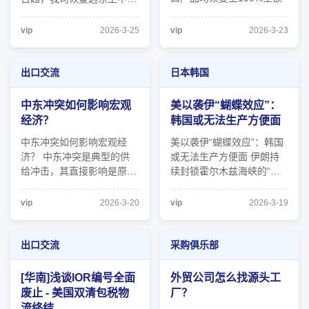
补贴率（FOB价值的1%—
地区如下国家的新订舱业务
4%），且该恢复政策追溯
（普通箱）： 阿联酋，沙
vip
2026-3-25
vip
2026-3-23
至2026年2月23日生效。
特，巴林，卡塔尔，科威
RoDTEP 政策变动时序复盘
特，伊拉克 请注意，鉴于
阶段一 &amp;#160;
中东地区局势动荡，上述新
出口交流
日本韩国
&amp;#160; &amp;#160;
订舱业务的安排以及实际的
&amp;#160; &amp;#160;
运输可能会有变动。就具 ...
中东冲突如何影响宏观
美以袭伊“蝴蝶效应”：
&amp;#160;&amp;#160;
经济？
韩国或无法生产方便面
2025年1 ...
中东冲突如何影响宏观经
美以袭伊“蝴蝶效应”：韩国
济？ 中东冲突是典型的供
或无法生产方便面 伊朗持
给冲击，其直接影响是原油
续封锁霍尔木兹海峡的“蝴
供给受阻、油价上升。对于
蝶效应”：韩国或无法生产
原本就供给不足、通胀回落
方便面 日前，韩国政府宣
vip
2026-3-20
vip
2026-3-19
偏慢、政府债务攀升的美国
布将在前期接收600万桶阿
而言，中东冲突加剧其“滞
联酋(UAE)原油的基础上，
胀”风险，宏观政策进退两
再次追加引进1800万桶。
出口交流
采购俱乐部
难。我们认为，如果冲突持
18日，作为李在明特使结束
续时间不长，其影响或将比
访阿行程的总统秘书室室长
[华南]浅谈IOR编号全面
外贸公司怎么找源头工
较温和。但 ...
姜勋植表 ...
废止 - 美国双清包税物
厂？
流终结