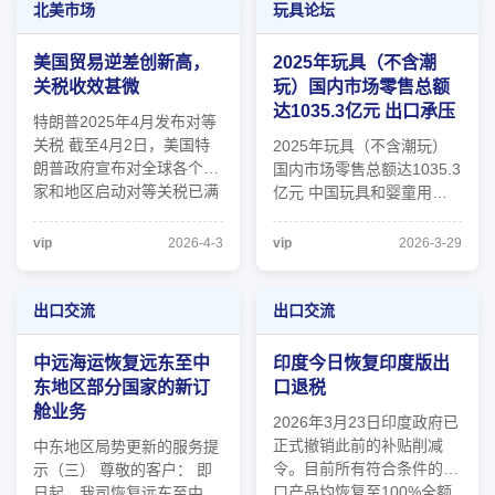
其具体应用场景： 1.
很不错的消息了。
北美市场
玩具论坛
Growjo 提供哪 ...
美国贸易逆差创新高，
2025年玩具（不含潮
关税收效甚微
玩）国内市场零售总额
达1035.3亿元 出口承压
特朗普2025年4月发布对等
关税 截至4月2日，美国特
2025年玩具（不含潮玩）
朗普政府宣布对全球各个国
国内市场零售总额达1035.3
家和地区启动对等关税已满
亿元 中国玩具和婴童用品
一年。虽然中国大陆对美出
协会日前发布的《2026年
口进一步减少，但美国的商
中国玩具和婴童用品行业发
vip
2026-4-3
vip
2026-3-29
品贸易逆差反而扩大。在数
展白皮书》显示，2025年
据中心建设热潮的推动下，
国内市场玩具（不含潮玩）
半导体和计算机的进口急剧
零售总额达到1035.3亿元，
出口交流
出口交流
增加。经济强劲而背负贸易
同比增长5.8%；潮流与收
逆 ...
藏玩具零售总额为676.9亿
中远海运恢复远东至中
印度今日恢复印度版出
元，同比增长45.4% ...
东地区部分国家的新订
口退税
舱业务
2026年3月23日印度政府已
正式撤销此前的补贴削减
中东地区局势更新的服务提
令。目前所有符合条件的出
示（三） 尊敬的客户： 即
口产品均恢复至100%全额
日起，我司恢复远东至中东