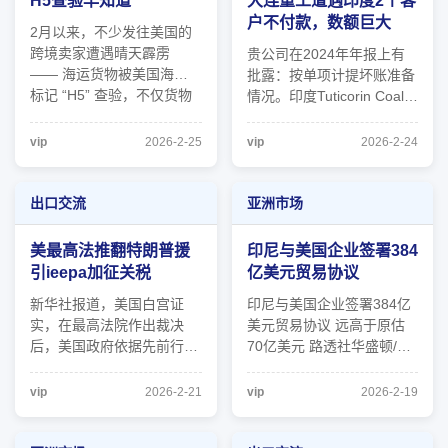
H5查验早知道
大连重工遭遇印度2个客
避险服务，保持 ...
户不付款，数额巨大
2月以来，不少发往美国的
跨境卖家遭遇晴天霹雳
贵公司在2024年年报上有
—— 海运货物被美国海关
批露：按单项计提坏账准备
标记 “H5” 查验，不仅货物
情况。印度Tuticorin Coal
直接扣押，还面临强制退运
Terminal Pvt.Ltd和印度
风险，且无任何补件机会！
West Quay Multiport
vip
2026-2-25
vip
2026-2-24
据行业反馈，此次大规模
Private Limited两家公司，
H5查验与美国海关新成立
计提100%坏账准备，这两
的Fast Doc Review专项审
家公司合计也1.4亿元了。
出口交流
亚洲市场
核部门密切相关，该部门专
这个只是产品质保金没有收
攻报关资料的 ...
回来吗？是因我们产品质量
美最高法推翻特朗普援
印尼与美国企业签署384
不合格要不回款还是其 ...
引ieepa加征关税
亿美元贸易协议
新华社报道，美国白宫证
印尼与美国企业签署384亿
实，在最高法院作出裁决
美元贸易协议 远高于原估
后，美国政府依据先前行政
70亿美元 路透社华盛顿/雅
令、援引《国际紧急经济权
加达消息，印尼政府在一份
力法》推动的相关关税将不
声明中表示，周三18日，印
vip
2026-2-21
vip
2026-2-19
再有效。 美国最高法院星
尼与美国企业签署了价值
期五（2月20日）以六比三
384亿美元的协议。此时正