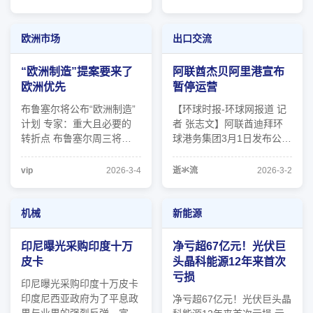
问我有没有看新闻。我说看
司里担任瓷砖销售岗位。其
到了，她告诉我，我们的柜
中瓷砖主要是在坦桑当地的
子就在那条船上。 我第一
工厂直接拿货，少部分从乌
欧洲市场
出口交流
反应是不可能——我很少走
干达进口。然后我所在的贸
ONE的船。可事实偏偏 ...
易公司高层和当地瓷砖长的
“欧洲制造”提案要来了
阿联酋杰贝阿里港宣布
高层十分熟 ...
欧洲优先
暂停运营
布鲁塞尔将公布“欧洲制造”
【环球时报-环球网报道 记
计划 专家：重大且必要的
者 张志文】阿联酋迪拜环
转折点 布鲁塞尔周三将公
球港务集团3月1日发布公告
布期待已久的“欧洲制造”提
称，鉴于近期区域局势发
案，旨在重振欧洲大陆工业
展，并遵照相关政府部门的
vip
2026-3-4
逝氺流
2026-3-2
并应对中国竞争 。这项法
指示，杰贝阿里港已暂停运
律草案的公布时间最初预计
营。 当日早些时候，杰贝
本应在2025年底，但由于
阿里港所在地区传出数声巨
机械
新能源
成员国之间甚至欧盟委员会
大爆炸声，并冒出黑色浓
内部对该措施的有效性、范
烟。 资料显示，杰贝阿里
印尼曝光采购印度十万
净亏超67亿元！光伏巨
围和局限 ...
港是目前中东地区 ...
皮卡
头晶科能源12年来首次
亏损
印尼曝光采购印度十万皮卡
印度尼西亚政府为了平息政
净亏超67亿元！光伏巨头晶