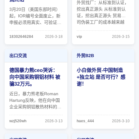
外贸找厂：从标准到认证，
挖出真正源头 从标准到认
3月20日（美国东部时间）
证，挖出真正源头 贸易公
起，IOR编号全面废止，新
司伪装工厂的成本越来越
申报必须用真实、可验证的
低。想要帮客户找到真正的
IOR。 这个消息相信大家都
源头，或者自己摆脱中间商
知道了，目前我的理解是
18302646284
2026-3-18
vip
2026-3-15
差价，必须掌握一套 “数据
过去货代提供的“共享
+认证”的穿透式筛选法。 第
IOR”、“虚拟IOR”彻底失
一招：查企业标准 · 锁定生
效，现在必须用真实美国实
出口交流
外贸B2B
产资质 真正有生产 ...
体（或个人）的、可追溯的
进口商身份进行申报。 美
德国暴力熊ceo哭诉：
小白做外贸-中国制造
国海关（CBP ...
向中国采购铜铝材料 被
+独立站 是否可行？感
骗32万元。
谢！
近日，暴力熊老板Roman
Hartung反映，他在向中国
企业采购铜铝散热材料的时
候被骗了，损失超过4万欧
元，约合人民币32万元。
wzj520wh
2026-3-13
haes_444
2026-3-10
他说，由于欧洲地区多种原
材料短缺，而且价格压力巨