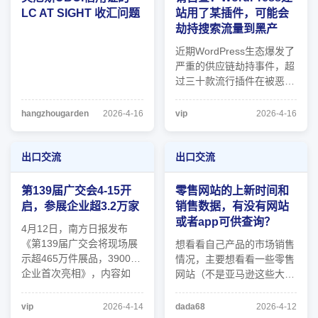
提 ...
国供应 ...
LC AT SIGHT 收汇问题
站用了某插件，可能会
劫持搜索流量到黑产
近期WordPress生态爆发了
严重的供应链劫持事件，超
过三十款流行插件在被恶意
收购后植入了后门并已激
活，涉及Essential Plugin系
hangzhougarden
2026-4-16
vip
2026-4-16
列等，这些插件在全球拥有
数十万安装量，外贸人的询
盘数据、客户信息甚至收款
出口交流
出口交流
链接正面临被窃取和篡改的
风险。外贸建站务必在十分
第139届广交会4-15开
零售网站的上新时间和
钟内完成以下 ...
启，参展企业超3.2万家
销售数据，有没有网站
或者app可供查询？
4月12日，南方日报发布
《第139届广交会将现场展
想看看自己产品的市场销售
示超465万件展品，3900家
情况，主要想看看一些零售
企业首次亮相》，内容如
网站（不是亚马逊这些大平
下： 第139届广交会将于4
台，是独立站）的产品上新
月15日至5月5日在广州分
时间和实时销售数据，有没
vip
2026-4-14
dada68
2026-4-12