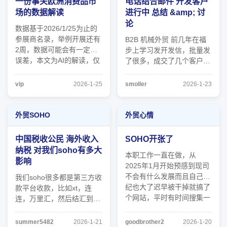
一份事关欧洲消费品市
电话结合邮件 开发客户
媒，看 ...
场的数据解读
进行中 总结 &amp; 讨
论
数据基于2026/1/25为止的
参展商名录，举例开展还有
B2B 机械外贸 前几年在福
2周，数据可能会有一定的
步上学习发开发信，批量发
误差，本文为AI的解读，仅
了很多，成交了几个客户，
供参考 德国和中国展商的
后面忙起来了，没时间发开
同步锐减，反映了欧洲零售
发信，也觉得盲目发浪费时
vip
2026-1-25
smoller
2026-1-23
市场的结构性变动 * 传统百
间 去年开始决定学习电话
货没落： 以前需要 3000 家
开发，找到对的公司和人，
企业为传统零售供货，现在
再结合邮件，去把客户筛选
外贸SOHO
外贸心情
零售渠道高度向电商、品牌
出来跟进, 去年只打了几个
旗舰店 ...
电话，成交了1个小客户 方
中国税收公民 海外收入
SOHO开张了
法可行， ...
纳税 对我们soho有多大
本职工作一直在做，从
影响
2025年1月开始预感到现司
不会有什么发展而且自己年
我们soho很多都是第三方收
纪也大了迟早被干掉就搞了
款平台收款，比如xt，连
个网站，平时有时间搜集一
连，万里汇，然后结汇到个
些潜在客户邮箱发发邮件。
人卡或者代理公司申报后，
上个月和老板谈调薪的事也
利润结汇到个人卡。 1月16
summer5482
2026-1-21
goodbrother2
2026-1-20