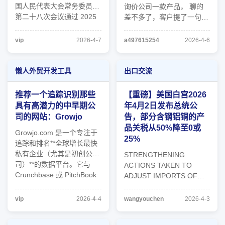
国人民代表大会常务委员会
询价公司一款产品， 聊的
第二十八次会议通过 2025
差不多了，客户提了一句，
年10月28日第十四届全国
WhatsApp号码上给我发了
人民代表大会常务委员会第
消息，但没有收到任何回
vip
2026-4-7
a497615254
2026-4-6
十八次会议修订） 目
复。 我上公司和自己个人
录 第一章 总 则
WhatsApp看了一下，都没
第二章 船 舶
收到询价消息， 看了一眼
懒人外贸开发工具
出口交流
第一节 船舶所有
对方发的截图界面也不是我
权 ...
的头像。 告诉他加错人
推荐一个追踪识别那些
【重磅】美国白宫2026
了，不是我。 ...
具有高潜力的中早期公
年4月2日发布总统公
司的网站：Growjo
告，部分含钢铝铜的产
品关税从50%降至0或
Growjo.com 是一个专注于
25%
追踪和排名**全球增长最快
私有企业（尤其是初创公
STRENGTHENING
司）**的数据平台。它与
ACTIONS TAKEN TO
Crunchbase 或 PitchBook
ADJUST IMPORTS OF
类似，但更侧重于通过“增
ALUMINUM, STEEL, AND
长指标”来识别那些具有高
COPPER INTO THE
vip
2026-4-4
wangyouchen
2026-4-3
潜力的中早期公司。 以下
UNITED STATES 原文链
是该平台提供的核心数据及
接： :lol :handshake 算是