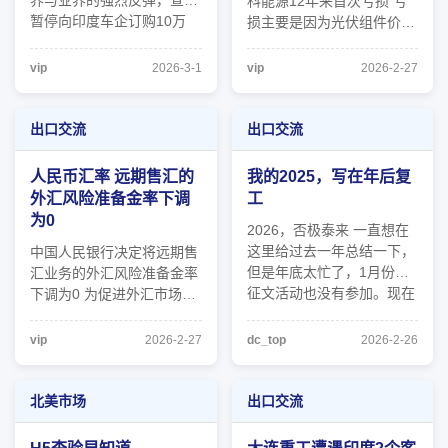
界与业界的强烈反弹，宣布
科能源12年来首次亏损 亏
暂停向印度车企订购10万
损主要是因为光伏组件价格
5000辆皮卡车和罗厘的计
整体处于低位，公司高功率
划。 印尼合作社部长费利
产品出货占比仍较低。 光
vip
2026-3-1
vip
2026-2-27
星期四（2月26日）晚接受
伏巨头晶科能源12年来首次
当地电视台访问时证实，政
亏损。 2月27日，晶科能源
府已决定暂停从印度的塔塔
发布2025年度业绩快报公
出口交流
出口交流
汽车（Tata）和马恒达
告称，报告期内，公司实现
（Mahindra）进 ...
营业总收入654.92亿元，较
人民币汇率 远期售汇的
我的2025，写在年后复
上年同 ...
外汇风险准备金率下调
工
为0
2026，否极泰来 一直想在
这里给过去一年总结一下，
中国人民银行决定将远期售
但是年底太忙了，1月份的
汇业务的外汇风险准备金率
征文活动也没有参加。现在
下调为0 为促进外汇市场发
这会有空码字，写到哪里算
展，支持企业管理好汇率风
哪里。这次我想用客户的一
险，中国人民银行决定自
vip
2026-2-27
dc_top
2026-2-26
封邮件开头： As the
2026年3月2日起，将远期
Chinese New Year
售汇业务的外汇风险准备金
approaches, we would like
率从20%下调至0。下一
北美市场
出口交流
to extend our heartfelt
步，中国人民银行将继续引
gratitude for y ...
导金融机构优化对企业汇率