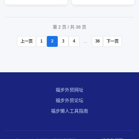
闹得不太愉快，虽然创造的
日，国家税务总局有关部门
利润比去年多了65%但年终
表示，税务机关正持续加强
奖确比去年少了1/3,心情不
居民个人境外所得纳税宣传
太美妙。 平时 ...
辅导，提醒纳税人对2022
第 2 页 / 共 38 页
年至2024年期间从境外取
得的收入进行自查 ...
上一页
1
2
3
4
...
38
下一页
福步外贸网址
福步外贸论坛
福步懒人工具指南