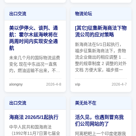
三期举办，展览总面积155
有网站或者app可以提供查
万平方米，展位总数7.57万
询服务呢？谢谢指教 | 2
个，参展企业超3.2万家，
出口交流
物流论坛
均超往届水平。其中，约
3900家企业首次亮相。 ...
美以伊停火、谈判、通
[其它]征集新海商法下物
航：霍尔木兹海峡将在
流公司的应对策略
两周时间内实现安全通
新海商法在5/1日起执行，
航
福步征集新海商法下，贵物
流企业做出的相应调整 1 调
未来几个月的国际物流运费
整的规章制度 2 调整的对外
变化 现在中东战况一直焦
文档 方便大家，福步搭一
灼，燃油运输不出来，不知
个桥梁 为参与的人 福步提
道未来几个月的运费是否会
供60天福步货代资格，如果
一直飙升。
alongny
2026-4-8
vip
2026-4-7
已经是福步货代的，可以延
长60天 截止日期 2026/5/1
出口交流
美无处不在
海商法 2026/5/1起执行
活久见，也遇到冒充我
们公司网站的了
中华人民共和国海商法
（1992年11月7日第七届全
阿离粑粑上一个印度佬跟我